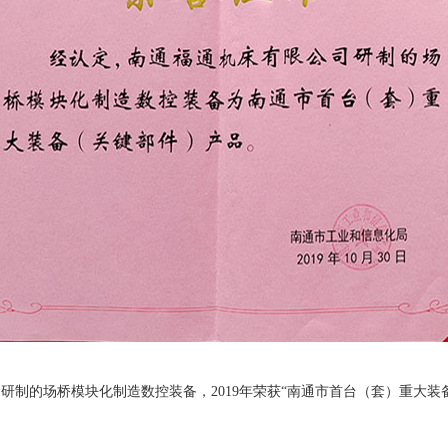
研制的场桥模块化制造数控装备，2019年荣获“南通市首台（套）重大装