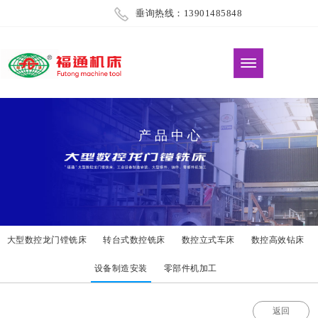
垂询热线：13901485848
产品中心
大型数控龙门镗铣床
转台式数控铣床
数控立式车床
数控高效钻床
设备制造安装
零部件机加工
返回