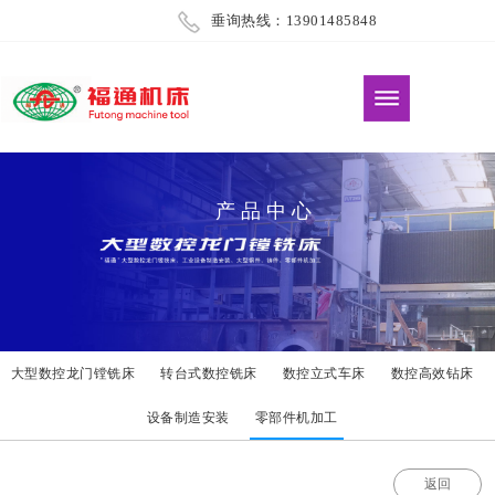
垂询热线：13901485848
产品中心
大型数控龙门镗铣床
转台式数控铣床
数控立式车床
数控高效钻床
设备制造安装
零部件机加工
返回