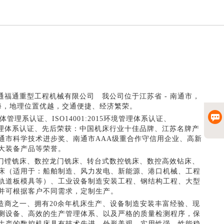
福通重型工程机械有限公司 我公司位于江苏省 - 南通市，
海，地理位置优越，交通便捷、经济繁荣。
质量体管理系认证、ISO14001:2015环境管理体系认证、
康安全管理体系认证、先后荣获：中国机床行业十佳品牌、江苏名牌产
通市科学技术进步奖、南通市AAA级重合作守信用企业、高新
大装备产品等荣誉。
门镗铣床、数控龙门铣床、转台式数控铣床、数控高效钻床、
床（适用于：船舶制造、风力发电、新能源、港口机械、工程
轨道板模具等）、工业设备制造安装工程、钢结构工程、大型
并可根据客户不同需求，定制生产。
造商之一、拥有20余年机床生产、设备制造安装丰富经验、现
测设备、高效的生产管理体系、以及严格的质量检测程序，保
生产的数控机床具有技术先进、外形美观、实用性强、性能稳